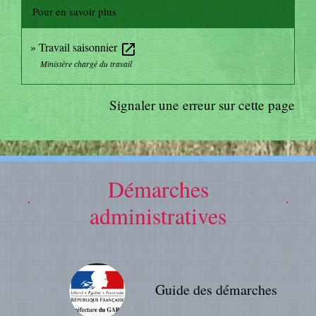
Pour en savoir plus
Travail saisonnier
open_in_new
Ministère chargé du travail
Signaler une erreur sur cette page
Démarches
administratives
Guide des démarches