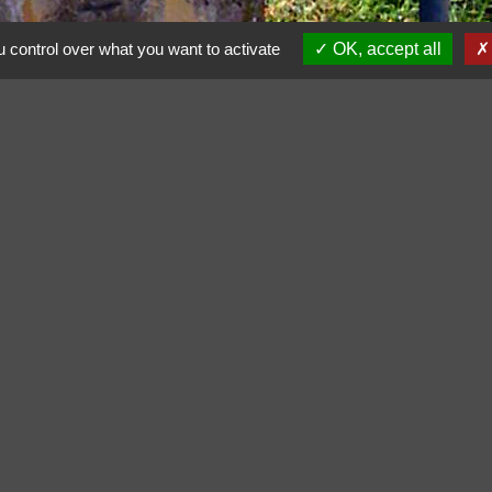
 control over what you want to activate
OK, accept all
Contacts
Commune de Carsan
1 Place de l'Église