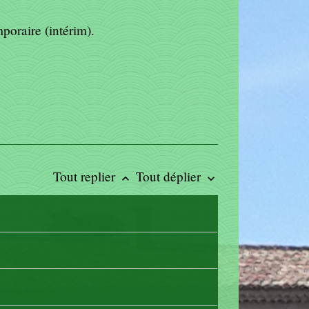
mporaire (intérim).
Tout replier
Tout déplier
keyboard_arrow_up
keyboard_arrow_down