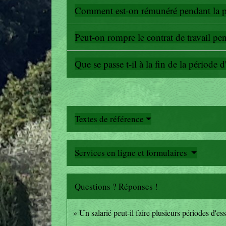
Comment est-on rémunéré pendant la pé
Peut-on rompre le contrat de travail pen
Que se passe t-il à la fin de la période d
Textes de référence
Services en ligne et formulaires
Questions ? Réponses !
Un salarié peut-il faire plusieurs périodes d'