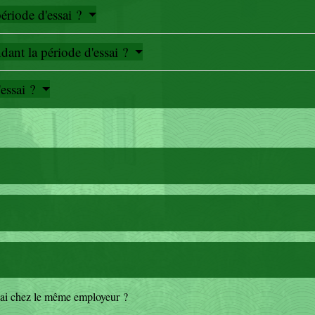
riode d'essai ?
dant la période d'essai ?
'essai ?
essai chez le même employeur ?