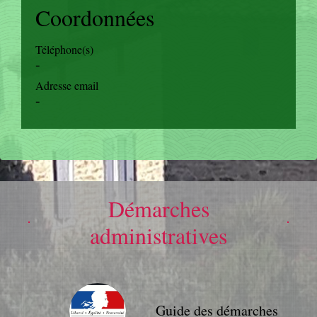
Coordonnées
Téléphone(s)
-
Adresse email
-
Démarches
administratives
Guide des démarches