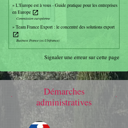
L'Europe est à vous - Guide pratique pour les entreprises
en Europe
open_in_new
Commission européenne
Team France Export : le concentré des solutions export
open_in_new
Business France (ex-Ubifrance)
Signaler une erreur sur cette page
Démarches
administratives