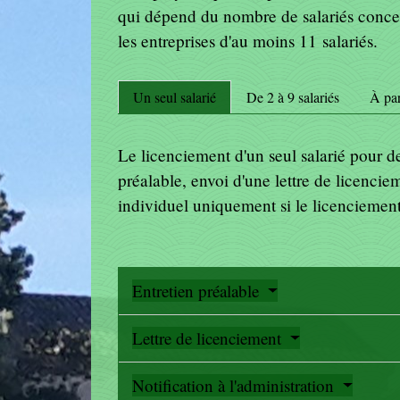
qui dépend du nombre de salariés concer
les entreprises d'au moins 11 salariés.
Un seul salarié
De 2 à 9 salariés
À par
Le licenciement d'un seul salarié pour d
préalable, envoi d'une lettre de licencie
individuel uniquement si le licenciement
Entretien préalable
Lettre de licenciement
Notification à l'administration