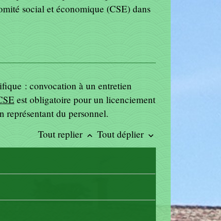
comité social et économique (CSE) dans
fique : convocation à un entretien
CSE
est obligatoire pour un licenciement
un représentant du personnel.
Tout replier
Tout déplier
keyboard_arrow_up
keyboard_arrow_down