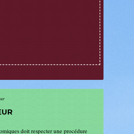
eur
EUR
nomiques doit respecter une procédure