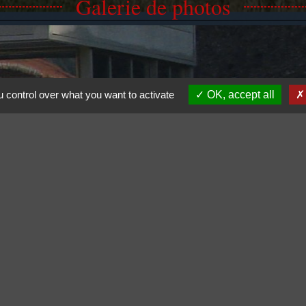
Galerie de photos
 control over what you want to activate
OK, accept all