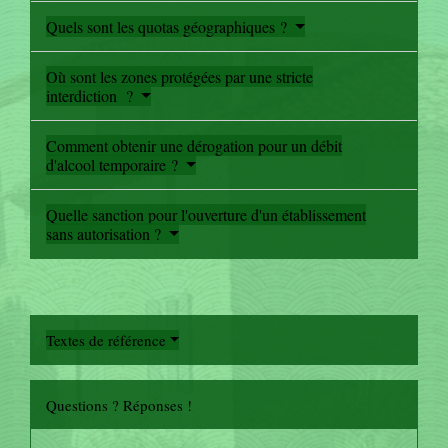
Quels sont les quotas géographiques ?
Où sont les zones protégées par une stricte
interdiction ?
Comment obtenir une dérogation pour un débit
d'alcool temporaire ?
Quelle sanction pour l'ouverture d'un établissement
sans autorisation ?
Textes de référence
Questions ? Réponses !