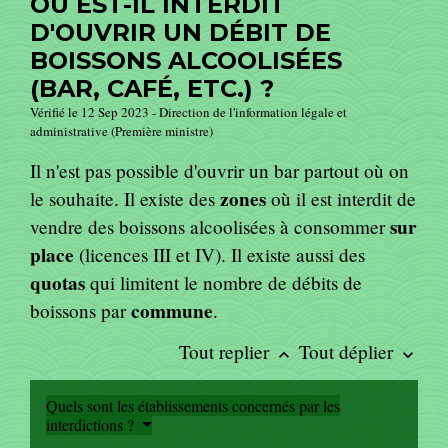
OÙ EST-IL INTERDIT
D'OUVRIR UN DÉBIT DE
BOISSONS ALCOOLISÉES
(BAR, CAFÉ, ETC.) ?
Vérifié le 12 Sep 2023 - Direction de l'information légale et
administrative (Première ministre)
Il n'est pas possible d'ouvrir un bar partout où on
zones
le souhaite. Il existe des
où il est interdit de
sur
vendre des boissons alcoolisées à consommer
place
(licences III et IV). Il existe aussi des
quotas
qui limitent le nombre de débits de
commune
boissons par
.
Tout replier
Tout déplier
keyboard_arrow_up
keyboard_arrow_down
Quels sont les établissements concernés par les
interdictions ?