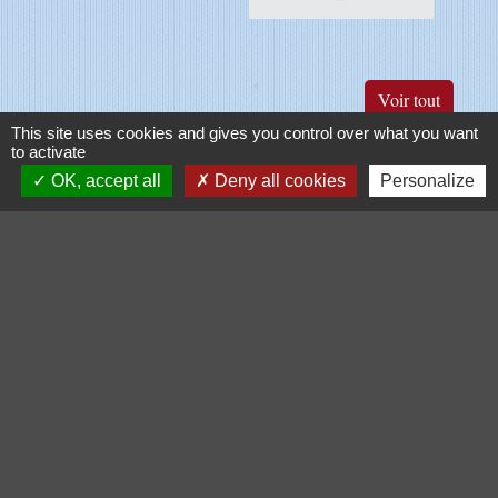
Voir tout
This site uses cookies and gives you control over what you want
to activate
Galerie de photos
OK, accept all
Deny all cookies
Personalize