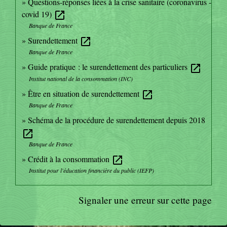
Questions-réponses liées à la crise sanitaire (coronavirus -
covid 19)
open_in_new
Banque de France
Surendettement
open_in_new
Banque de France
Guide pratique : le surendettement des particuliers
open_in_new
Institut national de la consommation (INC)
Être en situation de surendettement
open_in_new
Banque de France
Schéma de la procédure de surendettement depuis 2018
open_in_new
Banque de France
Crédit à la consommation
open_in_new
Institut pour l'éducation financière du public (IEFP)
Signaler une erreur sur cette page