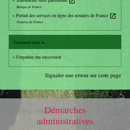
open_in_new
Banque de France
Portail des services en ligne des notaires de France
open_in_new
Notaires de France
Comment faire si...
J'organise ma succession
Signaler une erreur sur cette page
Démarches
administratives