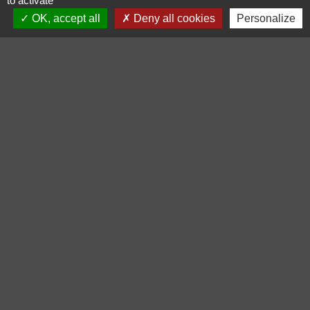
to activate
OK, accept all
Deny all cookies
Personalize
Voir tout
Contacts
Commune de Carsan
1 Place de l'Église
30130 Carsan - FRANCE