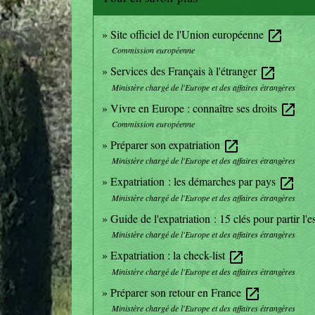
Site officiel de l'Union européenne
open_in_new
Commission européenne
Services des Français à l'étranger
open_in_new
Ministère chargé de l'Europe et des affaires étrangères
Vivre en Europe : connaître ses droits
open_in_new
Commission européenne
Préparer son expatriation
open_in_new
Ministère chargé de l'Europe et des affaires étrangères
Expatriation : les démarches par pays
open_in_new
Ministère chargé de l'Europe et des affaires étrangères
Guide de l'expatriation : 15 clés pour partir l'e
Ministère chargé de l'Europe et des affaires étrangères
Expatriation : la check-list
open_in_new
Ministère chargé de l'Europe et des affaires étrangères
Préparer son retour en France
open_in_new
Ministère chargé de l'Europe et des affaires étrangères