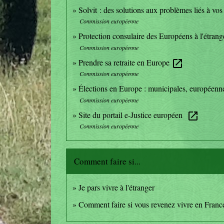
Solvit : des solutions aux problèmes liés à vo
Commission européenne
Protection consulaire des Européens à l'étran
Commission européenne
Prendre sa retraite en Europe
open_in_new
Commission européenne
Élections en Europe : municipales, européenne
Commission européenne
Site du portail e-Justice européen
open_in_new
Commission européenne
Comment faire si...
Je pars vivre à l'étranger
Comment faire si vous revenez vivre en Franc