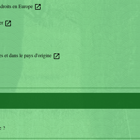
s droits en Europe
open_in_new
ger
open_in_new
s et dans le pays d'origine
open_in_new
e ?