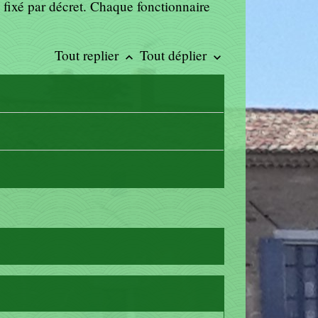
, fixé par décret. Chaque fonctionnaire
Tout replier
Tout déplier
keyboard_arrow_up
keyboard_arrow_down