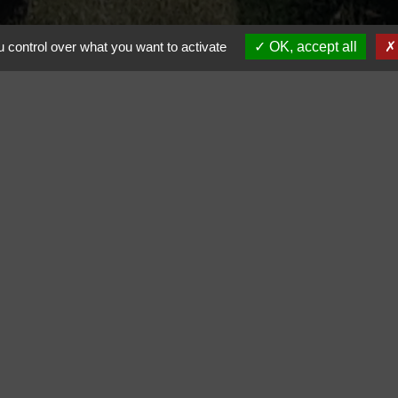
 control over what you want to activate
OK, accept all
Contacts
Commune de Carsan
1 Place de l'Église
30130 Carsan - FRANCE
+33 4 66 39 25 65
Contact par formulaire
olitique de confidentialité
-
Accessibilité
-
Plan du site
-