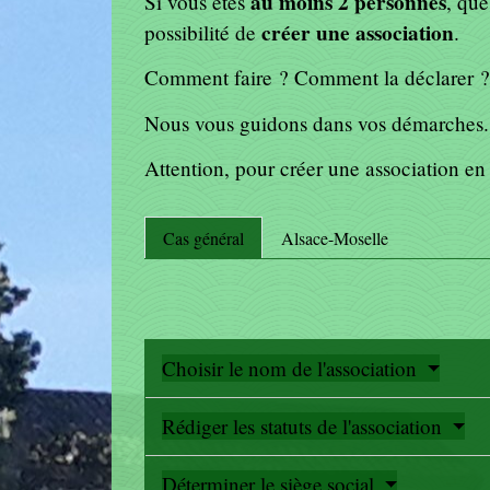
au moins 2 personnes
Si vous êtes
, qu
créer une association
possibilité de
.
Comment faire ? Comment la déclarer ?
Nous vous guidons dans vos démarches.
Attention, pour créer une association e
Cas général
Alsace-Moselle
Choisir le nom de l'association
Rédiger les statuts de l'association
Déterminer le siège social