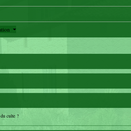
iation
du culte ?