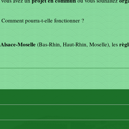
projet en commun
orga
e vous avez un
ou vous souhaitez
 Comment pourra-t-elle fonctionner ?
Alsace-Moselle
règl
n
(Bas-Rhin, Haut-Rhin, Moselle), les