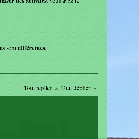
niser des activités
, vous avez la
es
différentes
sont
.
Tout replier
Tout déplier
keyboard_arrow_up
keyboard_arrow_down