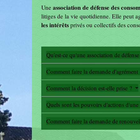
association de défense des cons
Une
litiges de la vie quotidienne
. Elle peut a
les intérêts
privés ou collectifs des co
Qu'est-ce qu'une association de défen
Comment faire la demande d'agrément
Comment la décision est-elle prise ?
Quels sont les pouvoirs d'actions d'un
Comment faire la demande de renouvel