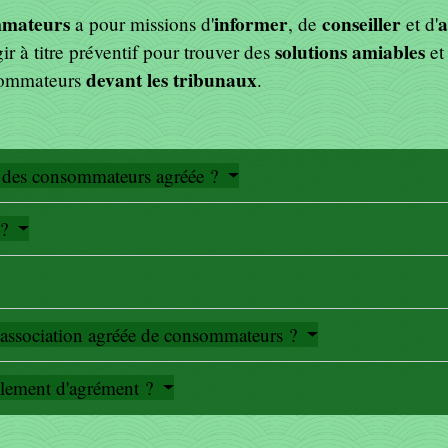
ommateurs
informer
conseiller
a
a pour missions d'
, de
et d'
solutions amiables
gir à titre préventif pour trouver des
et
devant les tribunaux
nsommateurs
.
se des consommateurs agréée ?
 ?
e association agréée de consommateurs ?
lement d'agrément ?