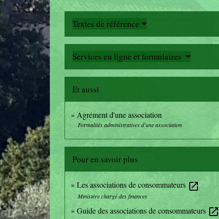
Textes de référence
Services en ligne et formulaires
Et aussi
Agrément d'une association
Formalités administratives d'une association
Pour en savoir plus
Les associations de consommateurs
open_in_new
Ministère chargé des finances
Guide des associations de consommateurs
open_in_ne